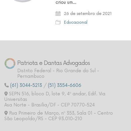
criou um…
26 de setembro de 2021
Educacional
Patriota e Dantas Advogados
Distrito Federal - Rio Grande do Sul -
Pernambuco
(61) 3044-5213
/
(51) 3554-6606
SEPN 516, bloco D, lote 9, 4º andar, Edif. Via
Universitas
Asa Norte - Brasília/DF - CEP 70770-524
Rua Primeiro de Março, nº 353, Sala 01 - Centro
São Leopoldo/RS - CEP 93.010-210