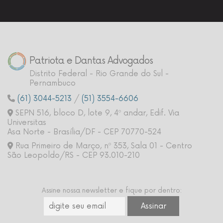
Patriota e Dantas Advogados
Distrito Federal - Rio Grande do Sul -
Pernambuco
(61) 3044-5213
/
(51) 3554-6606
SEPN 516, bloco D, lote 9, 4º andar, Edif. Via
Universitas
Asa Norte - Brasília/DF - CEP 70770-524
Rua Primeiro de Março, nº 353, Sala 01 - Centro
São Leopoldo/RS - CEP 93.010-210
Assine nossa newsletter e fique por dentro: