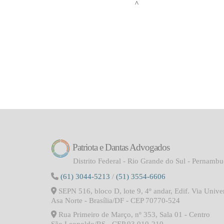
Patriota e Dantas Advogados
Distrito Federal - Rio Grande do Sul - Pernamb
(61) 3044-5213
/
(51) 3554-6606
SEPN 516, bloco D, lote 9, 4º andar, Edif. Via Univer
Asa Norte - Brasília/DF - CEP 70770-524
Rua Primeiro de Março, nº 353, Sala 01 - Centro