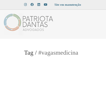
Site em manutenção
Tag /
#vagasmedicina