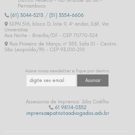
Distrito Federal - Rio Grande do Sul -
Pernambuco
(61) 3044-5213
/
(51) 3554-6606
SEPN 516, bloco D, lote 9, 4º andar, Edif. Via
Universitas
Asa Norte - Brasília/DF - CEP 70770-524
Rua Primeiro de Março, nº 353, Sala 01 - Centro
São Leopoldo/RS - CEP 93.010-210
Assine nossa newsletter e fique por dentro:
Assessoria de Imprensa: Júlia Coêlho
61 98114-0352
imprensa@patriotaadvogados.adv.br