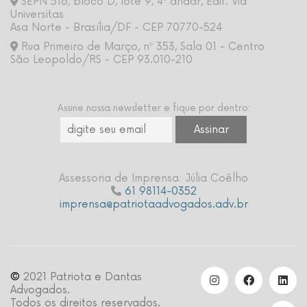
SEPN 516, bloco D, lote 9, 4º andar, Edif. Via
Universitas
Asa Norte - Brasília/DF - CEP 70770-524
Rua Primeiro de Março, nº 353, Sala 01 - Centro
São Leopoldo/RS - CEP 93.010-210
Assine nossa newsletter e fique por dentro:
Assessoria de Imprensa: Júlia Coêlho
61 98114-0352
imprensa@patriotaadvogados.adv.br
©
2021 Patriota e Dantas
Advogados.
Todos os direitos reservados.