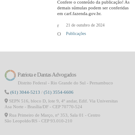
Confere o conteúdo da publicação! As
demais súmulas podem ser conferidas
em carf.fazenda.gov.br.
21 de outubro de 2024
Publicações
Patriota e Dantas Advogados
Distrito Federal - Rio Grande do Sul - Pernambuco
(61) 3044-5213
/
(51) 3554-6606
SEPN 516, bloco D, lote 9, 4º andar, Edif. Via Universitas
Asa Norte - Brasília/DF - CEP 70770-524
Rua Primeiro de Março, nº 353, Sala 01 - Centro
São Leopoldo/RS - CEP 93.010-210