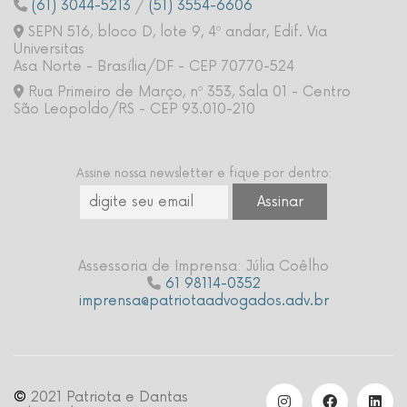
(61) 3044-5213
/
(51) 3554-6606
SEPN 516, bloco D, lote 9, 4º andar, Edif. Via
Universitas
Asa Norte - Brasília/DF - CEP 70770-524
Rua Primeiro de Março, nº 353, Sala 01 - Centro
São Leopoldo/RS - CEP 93.010-210
Assine nossa newsletter e fique por dentro:
Assessoria de Imprensa: Júlia Coêlho
61 98114-0352
imprensa@patriotaadvogados.adv.br
©
2021 Patriota e Dantas