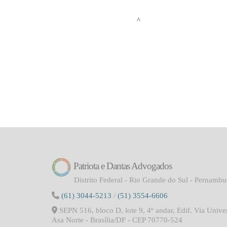
Patriota e Dantas Advogados
Distrito Federal - Rio Grande do Sul - Pernamb
(61) 3044-5213
/
(51) 3554-6606
SEPN 516, bloco D, lote 9, 4º andar, Edif. Via Univer
Asa Norte - Brasília/DF - CEP 70770-524