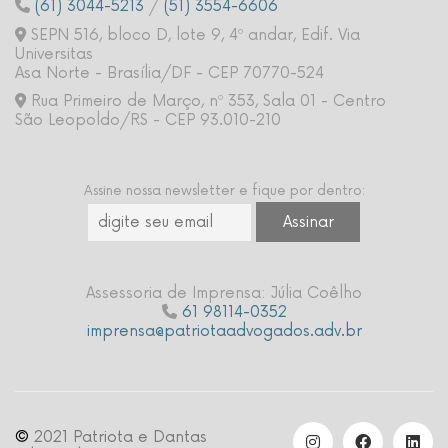
(61) 3044-5213
/
(51) 3554-6606
SEPN 516, bloco D, lote 9, 4º andar, Edif. Via
Universitas
Asa Norte - Brasília/DF - CEP 70770-524
Rua Primeiro de Março, nº 353, Sala 01 - Centro
São Leopoldo/RS - CEP 93.010-210
Assine nossa newsletter e fique por dentro:
Assessoria de Imprensa: Júlia Coêlho
61 98114-0352
imprensa@patriotaadvogados.adv.br
©
2021 Patriota e Dantas