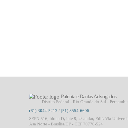
Patriota e Dantas Advogados
Distrito Federal - Rio Grande do Sul - Pernamb
(61) 3044-5213
/
(51) 3554-6606
SEPN 516, bloco D, lote 9, 4º andar, Edif. Via Universi
Asa Norte - Brasília/DF - CEP 70770-524