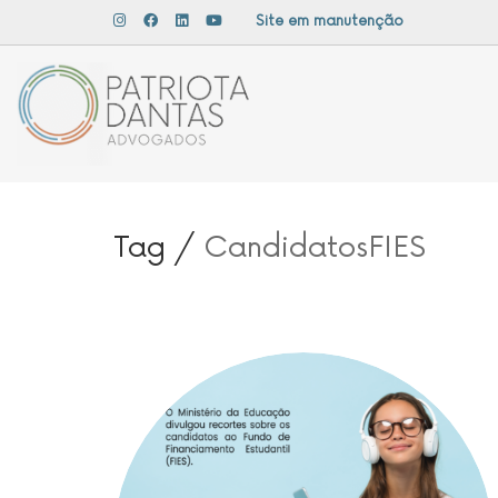
Site em manutenção
Tag /
CandidatosFIES