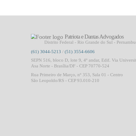
Patriota e Dantas Advogados
Distrito Federal - Rio Grande do Sul - Pernamb
(61) 3044-5213
/
(51) 3554-6606
SEPN 516, bloco D, lote 9, 4º andar, Edif. Via Universi
Asa Norte - Brasília/DF - CEP 70770-524
Rua Primeiro de Março, nº 353, Sala 01 - Centro
São Leopoldo/RS - CEP 93.010-210