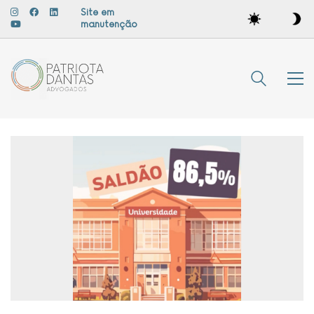
Site em
manutenção
Loaded
:
Unmute
45.24%