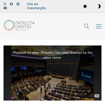
Site em
manutenção
This
is
a
Playback on other Websites has been disabled by the
modal
window.
video owner.