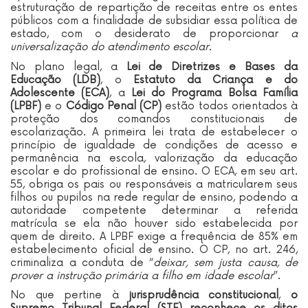
estruturação de repartição de receitas entre os entes
públicos com a finalidade de subsidiar essa política de
estado, com o desiderato de proporcionar
a
universalização do atendimento escolar.
No plano legal, a
Lei de Diretrizes e Bases da
Educação (LDB)
, o
Estatuto da Criança e do
Adolescente (ECA)
, a
Lei do Programa Bolsa Família
(LPBF)
e o
Código Penal (CP)
estão todos orientados à
proteção dos comandos constitucionais de
escolarização. A primeira lei trata de estabelecer o
princípio de igualdade de condições de acesso e
permanência na escola, valorização da educação
escolar e do profissional de ensino. O ECA, em seu art.
55, obriga os pais ou responsáveis a matricularem seus
filhos ou pupilos na rede regular de ensino, podendo a
autoridade competente determinar a referida
matrícula se ela não houver sido estabelecida por
quem de direito. A LPBF exige a frequência de 85% em
estabelecimento oficial de ensino. O CP, no art. 246,
criminaliza a conduta de “
deixar, sem justa causa, de
prover a instrução primária a filho em idade escolar
”.
No que pertine à
jurisprudência constitucional
,
o