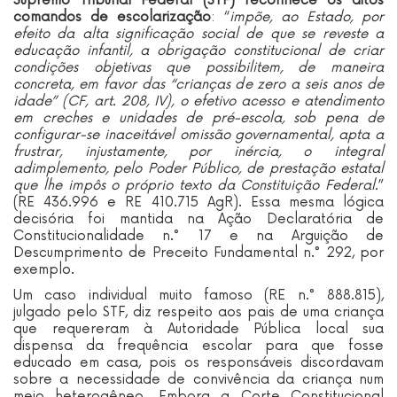
Supremo Tribunal Federal (STF) reconhece os ditos
comandos de escolarização
: “
impõe, ao Estado, por
efeito da alta significação social de que se reveste a
educação infantil, a obrigação constitucional de criar
condições objetivas que possibilitem, de maneira
concreta, em favor das “crianças de zero a seis anos de
idade” (CF, art. 208, IV), o efetivo acesso e atendimento
em creches e unidades de pré-escola, sob pena de
configurar-se inaceitável omissão governamental, apta a
frustrar, injustamente, por inércia, o integral
adimplemento, pelo Poder Público, de prestação estatal
que lhe impôs o próprio texto da Constituição Federal.
”
(RE 436.996 e RE 410.715 AgR). Essa mesma lógica
decisória foi mantida na Ação Declaratória de
Constitucionalidade n.° 17 e na Arguição de
Descumprimento de Preceito Fundamental n.° 292, por
exemplo.
Um caso individual muito famoso (RE n.° 888.815),
julgado pelo STF, diz respeito aos pais de uma criança
que requereram à Autoridade Pública local sua
dispensa da frequência escolar para que fosse
educado em casa, pois os responsáveis discordavam
sobre a necessidade de convivência da criança num
meio heterogêneo. Embora a Corte Constitucional