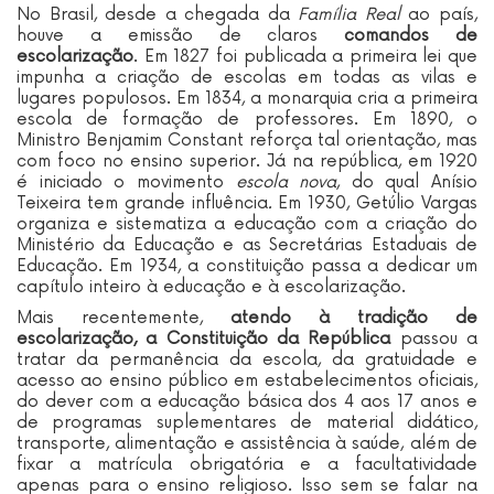
No Brasil, desde a chegada da
Família Real
ao país,
houve a emissão de claros
comandos de
escolarização
. Em 1827 foi publicada a primeira lei que
impunha a criação de escolas em todas as vilas e
lugares populosos. Em 1834, a monarquia cria a primeira
escola de formação de professores. Em 1890, o
Ministro Benjamim Constant reforça tal orientação, mas
com foco no ensino superior. Já na república, em 1920
é iniciado o movimento
escola nova
, do qual Anísio
Teixeira tem grande influência
.
Em 1930, Getúlio Vargas
organiza e sistematiza a educação com a criação do
Ministério da Educação e as Secretárias Estaduais de
Educação. Em 1934, a constituição passa a dedicar um
capítulo inteiro à educação e à escolarização.
Mais recentemente,
atendo à tradição de
escolarização, a Constituição da República
passou a
tratar da permanência da escola, da gratuidade e
acesso ao ensino público em estabelecimentos oficiais,
do dever com a educação básica dos 4 aos 17 anos e
de programas suplementares de material didático,
transporte, alimentação e assistência à saúde, além de
fixar a matrícula obrigatória e a facultatividade
apenas para o ensino religioso. Isso sem se falar na