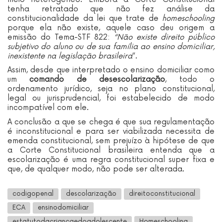
tenha retratado que não fez análise da
constitucionalidade da lei que trate de
homeschooling
porque ela não existe, aquele caso deu origem a
emissão do Tema-STF 822:
“
Não existe direito público
subjetivo do aluno ou de sua família ao ensino domiciliar,
inexistente na legislação brasileira
”.
Assim, desde que interpretado o ensino domiciliar como
um
comando de desescolarização
, todo o
ordenamento jurídico, seja no plano constitucional,
legal ou jurisprudencial, foi estabelecido de modo
incompatível com ele.
A conclusão a que se chega é que sua regulamentação
é inconstitucional e para ser viabilizada necessita de
emenda constitucional, sem prejuízo à hipótese de que
a Corte Constitucional brasileira entenda que a
escolarização é uma regra constitucional super fixa e
que, de qualquer modo, não pode ser alterada.
codigopenal
descolarização
direitoconstitucional
ECA
ensinodomiciliar
estatutodacriançaedoadolescente
Homeschooling